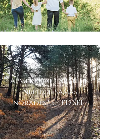
Apmeklējat parku un
nepieciešamas
norādes? SPIED ŠEIT