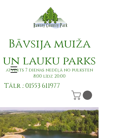
Bāvsija muiža
un lauku parks
atvērts 7 dienas nedēļā no pulksten
8:00 līdz 20:00
Tālr .:
01553 611977