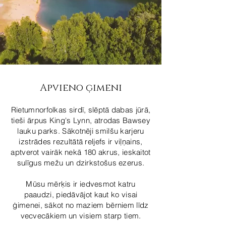
Apvieno ģimeni
Rietumnorfolkas sirdī, slēptā dabas jūrā,
tieši ārpus King's Lynn, atrodas Bawsey
lauku parks. Sākotnēji smilšu karjeru
izstrādes rezultātā reljefs ir viļņains,
aptverot vairāk nekā 180 akrus, ieskaitot
sulīgus mežu un dzirkstošus ezerus.
Mūsu mērķis ir iedvesmot katru
paaudzi, piedāvājot kaut ko visai
ģimenei, sākot no maziem bērniem līdz
vecvecākiem un visiem starp tiem.