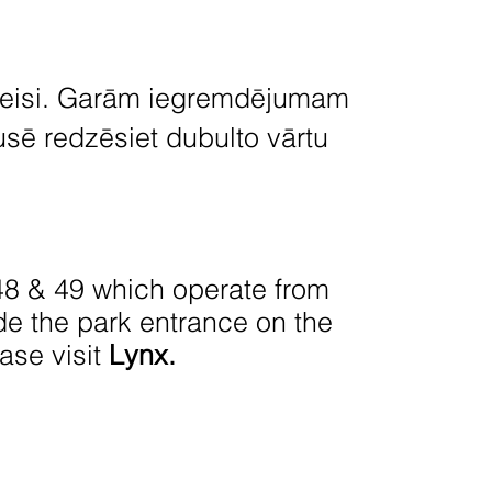
eisi. Garām iegremdējumam
usē redzēsiet dubulto vārtu
48 & 49 which operate from
de the park entrance on the
ase visit
Lynx.