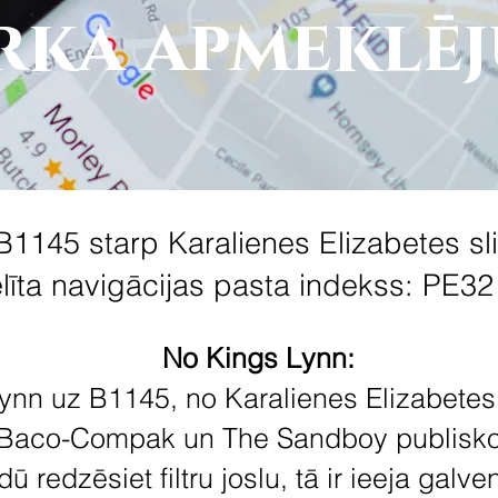
rka apmeklē
B1145 starp Karalienes Elizabetes sl
līta navigācijas pasta indekss: PE3
No Kings Lynn:
nn uz B1145, no Karalienes Elizabetes s
 Baco-Compak un The Sandboy publisko m
dū redzēsiet filtru joslu, tā ir ieeja galv