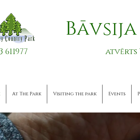
Bāvsij
53 611977
atvērts 
k
At The Park
Visiting the park
Events
P