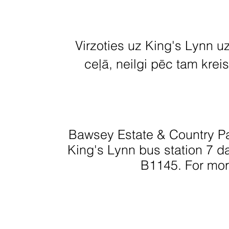
Virzoties uz King's Lynn u
ceļā, neilgi pēc tam krei
Bawsey Estate & Country Pa
King's Lynn bus station 7 d
B1145.
For mor