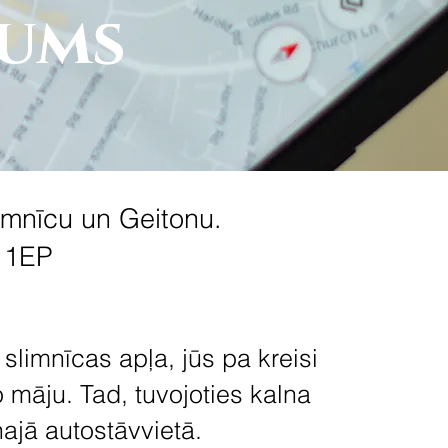
jums
imnīcu un Geitonu.
2 1EP
limnīcas apļa, jūs pa kreisi
āju. Tad, tuvojoties kalna
enajā autostāvvietā.