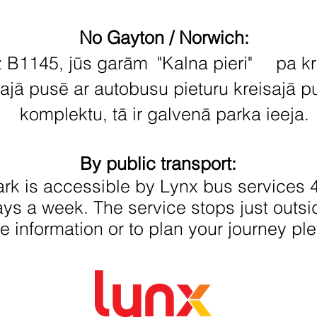
No Gayton / Norwich:
z B1145, jūs garām
"Kalna pieri"
pa
kr
sajā pusē ar autobusu pieturu kreisajā p
komplektu, tā ir galvenā parka ieeja.
By public transport:
rk is accessible by Lynx bus services 
ays a week. The service stops just outsi
e information or to plan your journey ple